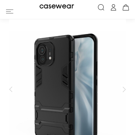
Coque Xiaomi Mi 11 Cool Guard avec sup
casewear