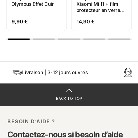
Olympus Effet Cuir
Xiaomi Mi 11 + film
protecteur en verre
trempé
9,90 €
14,90 €
Livraison | 3-12 jours ouvrés
U
BACK TO TOP
BESOIN D’AIDE ?
Contactez-nous si besoin d’aide