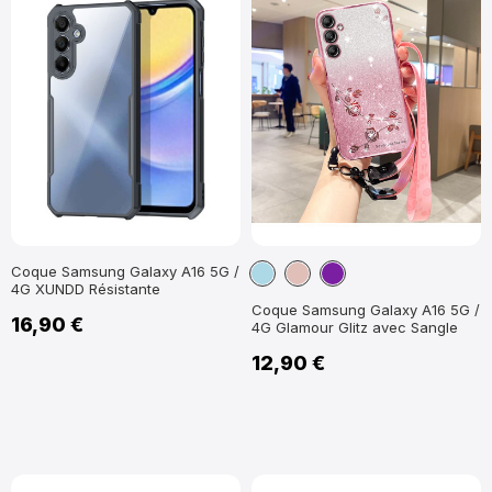
Bleu
Or
Violet
Coque Samsung Galaxy A16 5G /
4G XUNDD Résistante
clair
Rose
Coque Samsung Galaxy A16 5G /
16,90 €
4G Glamour Glitz avec Sangle
12,90 €