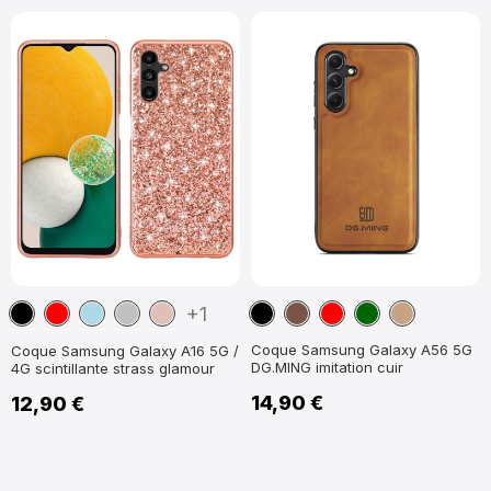
Noir
Rouge
Bleu
Argent
Or
Noir
Marron
Rouge
Vert
Marron
+1
clair
Rose
foncé
Clair
Coque Samsung Galaxy A56 5G
Coque Samsung Galaxy A16 5G /
DG.MING imitation cuir
4G scintillante strass glamour
14,90 €
12,90 €