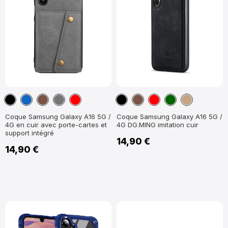
Noir
Bleu
Marron
Gris
Rouge
Noir
Marron
Rouge
Vert
Marron
marine
Foncé
foncé
Clair
Coque Samsung Galaxy A16 5G /
Coque Samsung Galaxy A16 5G /
4G en cuir avec porte-cartes et
4G DG.MING imitation cuir
support intégré
14,90 €
14,90 €