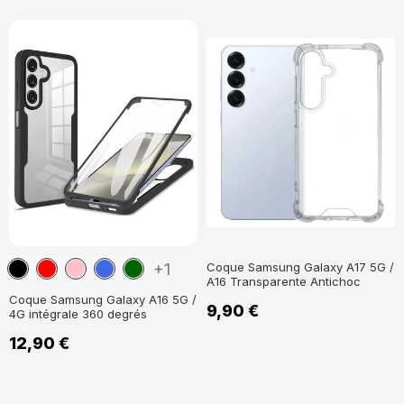
Noir
Rouge
Rose
Bleu
Vert
+1
Coque Samsung Galaxy A17 5G /
A16 Transparente Antichoc
foncé
Coque Samsung Galaxy A16 5G /
9,90 €
4G intégrale 360 degrés
12,90 €