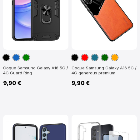
Noir
Bleu
Vert
Noir
Rouge
Bleu
Vert
Orange
marine
Paon
foncé
Coque Samsung Galaxy A16 5G /
Coque Samsung Galaxy A16 5G /
4G Guard Ring
4G generous premium
9,90 €
9,90 €