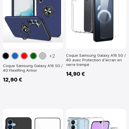
Noir
Bleu
Rouge
Vert
Argent
+2
Coque Samsung Galaxy A16 5G /
4G avec Protection d'écran en
marine
foncé
verre trempé
Coque Samsung Galaxy A16 5G /
4G FlexiRing Armor
14,90 €
12,90 €