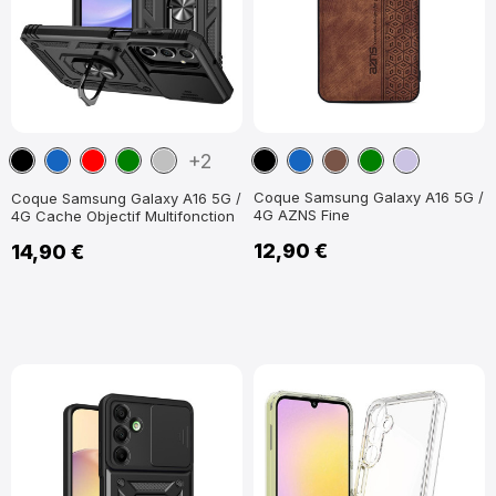
Noir
Bleu
Rouge
Vert
Argent
Noir
Bleu
Marron
Vert
Violet
+2
marine
marine
clair
Coque Samsung Galaxy A16 5G /
Coque Samsung Galaxy A16 5G /
4G AZNS Fine
4G Cache Objectif Multifonction
12,90 €
14,90 €