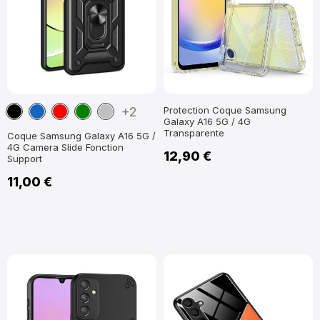
Noir
Bleu
Rouge
Vert
Argent
+2
Protection Coque Samsung
Galaxy A16 5G / 4G
marine
Transparente
Coque Samsung Galaxy A16 5G /
4G Camera Slide Fonction
12,90 €
Support
11,00 €