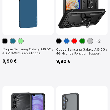
Noir
Bleu
Vert
Noir
Bleu
Rouge
Vert
Argent
+2
Paon
clair
marine
Coque Samsung Galaxy A16 5G /
Coque Samsung Galaxy A16 5G /
4G PINWUYO en silicone
4G Hybride Fonction Support
9,90 €
9,90 €