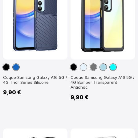
Noir
Bleu
Noir
Transparent
Gris
Bleu
Cyan
marine
Foncé
clair
Coque Samsung Galaxy A16 5G /
Coque Samsung Galaxy A16 5G /
4G Thor Series Silicone
4G Bumper Transparent
Antichoc
9,90 €
9,90 €