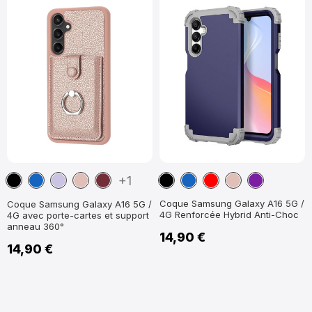
Noir
Bleu
Violet
Or
Vin
Noir
Bleu
Rouge
Or
Violet
+1
marine
clair
Rose
Rouge
marine
Rose
Coque Samsung Galaxy A16 5G /
Coque Samsung Galaxy A16 5G /
4G Renforcée Hybrid Anti-Choc
4G avec porte-cartes et support
anneau 360°
14,90 €
14,90 €