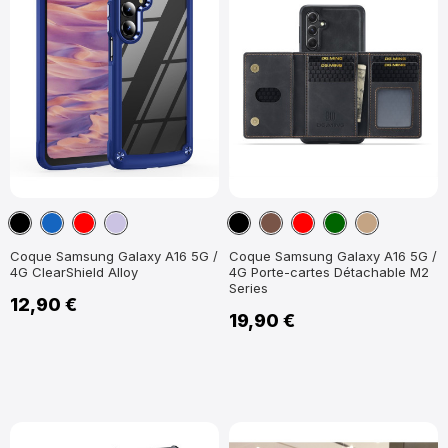
Noir
Bleu
Rouge
Violet
Noir
Marron
Rouge
Vert
Marron
marine
clair
foncé
Clair
Coque Samsung Galaxy A16 5G /
Coque Samsung Galaxy A16 5G /
4G ClearShield Alloy
4G Porte-cartes Détachable M2
Series
12,90 €
19,90 €