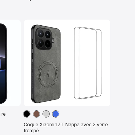
Noir
Marron
Gris
Bleu
ire
Coque Xiaomi 17T Nappa avec 2 verre
trempé