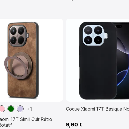
ron
Rose
Vert
Violet
+1
Coque Xiaomi 17T Basique No
foncé
clair
omi 17T Simili Cuir Rétro
9,90 €
otatif