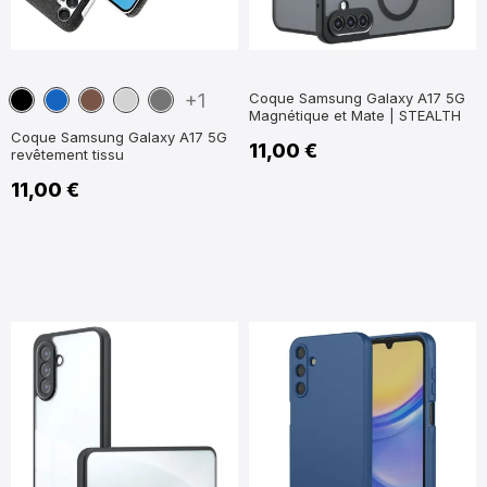
Noir
Bleu
Marron
Gris
Gris
+1
Coque Samsung Galaxy A17 5G
Magnétique et Mate | STEALTH
marine
Foncé
Coque Samsung Galaxy A17 5G
11,00 €
revêtement tissu
11,00 €