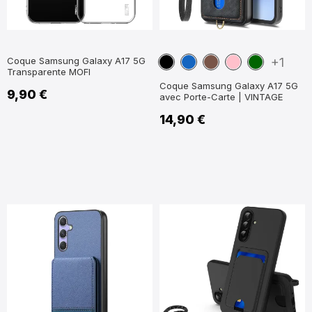
Noir
Bleu
Marron
Rose
Vert
Coque Samsung Galaxy A17 5G
+1
Transparente MOFI
marine
foncé
Coque Samsung Galaxy A17 5G
9,90 €
avec Porte-Carte | VINTAGE
14,90 €