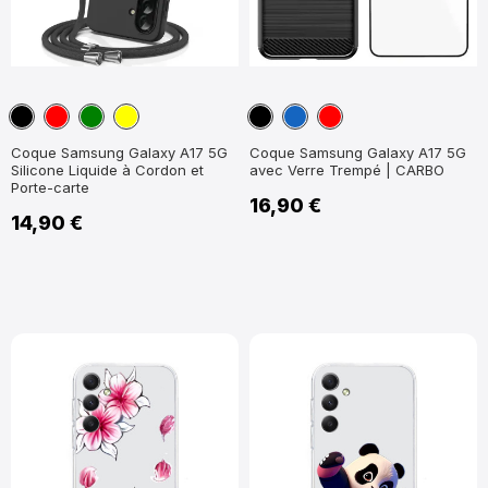
Noir
Rouge
Vert
Jaune
Noir
Bleu
Rouge
marine
Coque Samsung Galaxy A17 5G
Coque Samsung Galaxy A17 5G
Silicone Liquide à Cordon et
avec Verre Trempé | CARBO
Porte-carte
16,90 €
14,90 €