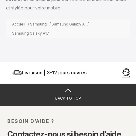
et stylée pour votre mobile.
Accueil
Samsung
Samsung Galaxy A
Samsung Galaxy A17
Livraison | 3-12 jours ouvrés
U
BACK TO TOP
BESOIN D’AIDE ?
Contactez-nous si besoin d’aide