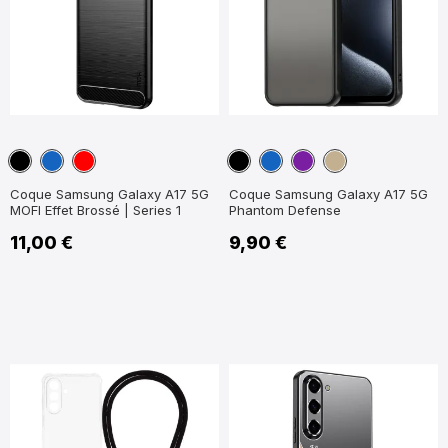
Noir
Bleu
Rouge
Noir
Bleu
Violet
Kaki
marine
marine
Coque Samsung Galaxy A17 5G
Coque Samsung Galaxy A17 5G
MOFI Effet Brossé | Series 1
Phantom Defense
11,00 €
9,90 €