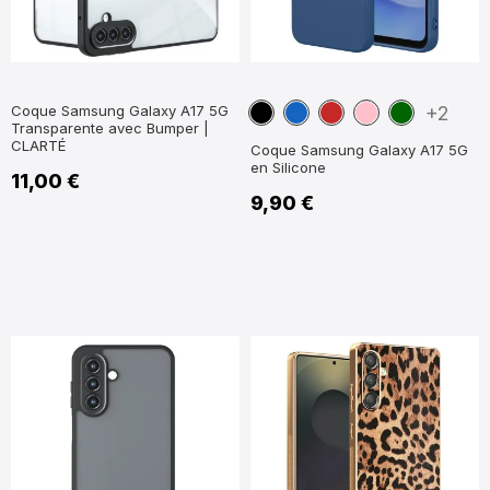
Noir
Bleu
Rouge
Rose
Vert
Coque Samsung Galaxy A17 5G
+2
Transparente avec Bumper |
marine
foncé
foncé
CLARTÉ
Coque Samsung Galaxy A17 5G
en Silicone
11,00 €
9,90 €