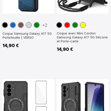
Noir
Bleu
Marron
Gris
Vert
Noir
Rouge
Vert
Jaune
+2
marine
Coque avec Mini Cordon
Coque Samsung Galaxy A17 5G
Samsung Galaxy A17 5G Silicone
Portefeuille | VERSO
et Porte-carte
14,90 €
14,90 €