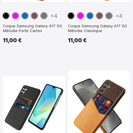
Noir
Magenta
Bleu
Marron
Gris
Noir
Magenta
Bleu
Marron
Gris
+4
+4
marine
Foncé
marine
Foncé
Coque Samsung Galaxy A17 5G
Coque Samsung Galaxy A17 5G
Mélodie Porte Cartes
Mélodie Classique
11,00 €
11,00 €