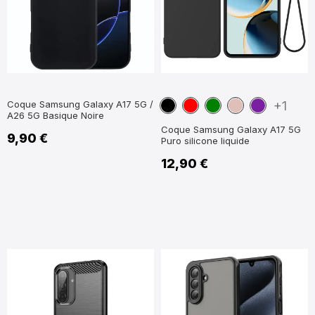
Noir
Rouge
Vert
Or
Violet
Coque Samsung Galaxy A17 5G /
+1
A26 5G Basique Noire
Rose
Coque Samsung Galaxy A17 5G
9,90 €
Puro silicone liquide
12,90 €