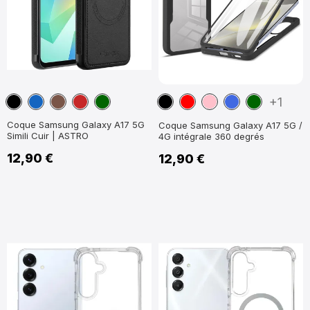
Noir
Bleu
Marron
Rouge
Vert
Noir
Rouge
Rose
Bleu
Vert
+1
marine
foncé
foncé
foncé
Coque Samsung Galaxy A17 5G
Coque Samsung Galaxy A17 5G /
Simili Cuir | ASTRO
4G intégrale 360 degrés
12,90 €
12,90 €