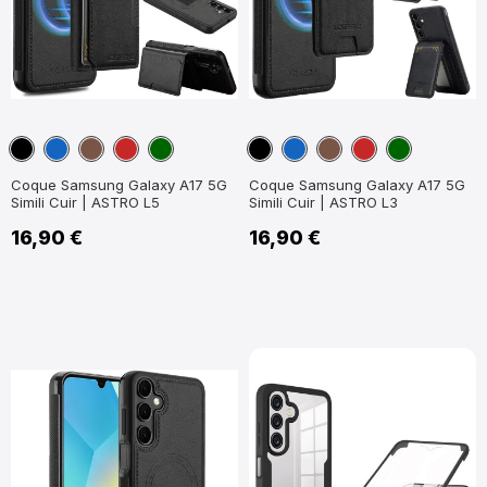
Noir
Bleu
Marron
Rouge
Vert
Noir
Bleu
Marron
Rouge
Vert
marine
foncé
foncé
marine
foncé
foncé
Coque Samsung Galaxy A17 5G
Coque Samsung Galaxy A17 5G
Simili Cuir | ASTRO L5
Simili Cuir | ASTRO L3
16,90 €
16,90 €