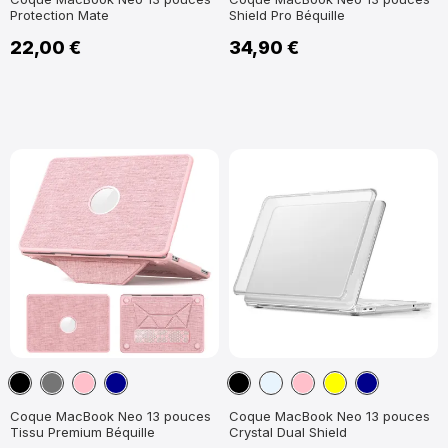
Protection Mate
Shield Pro Béquille
22,00 €
34,90 €
Noir
Gris
Rose
Bleu
Noir
Transparent
Rose
Jaune
Bleu
Foncé
Foncé
Foncé
Coque MacBook Neo 13 pouces
Coque MacBook Neo 13 pouces
Tissu Premium Béquille
Crystal Dual Shield