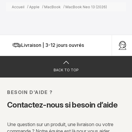
Accueil
Apple
MacBook
MacBook Neo 13 (2026)
Livraison | 3-12 jours ouvrés
U
BACK TO TOP
BESOIN D’AIDE ?
Contactez-nous si besoin d’aide
Une question sur un produit, une livraison ou votre
commande ? Notre équipe est là pour vous aider.