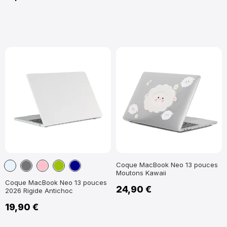
Transparent
Gris
Rose
Vert
Bleu
Coque MacBook Neo 13 pouces
Moutons Kawaii
Foncé
anis
Foncé
Coque MacBook Neo 13 pouces
24,90 €
2026 Rigide Antichoc
19,90 €