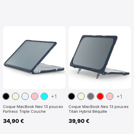
Noir
Beige
Transparent
Rose
Cyan
Noir
Beige
Gris
Rouge
Rose
+1
+1
Foncé
Coque MacBook Neo 13 pouces
Coque MacBook Neo 13 pouces
Fortress Triple Couche
Titan Hybrid Béquille
34,90 €
39,90 €