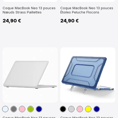
Coque MacBook Neo 13 pouces
Coque MacBook Neo 13 pouces
Nœuds Strass Paillettes
Étoiles Peluche Flocons
24,90 €
24,90 €
Transparent
Gris
Rose
Vert
Bleu
Noir
Gris
Rose
Jaune
Bleu
Foncé
anis
Foncé
Foncé
Coque MacBook Neo 13 pouces
Coque MacBook Neo 13 pouces