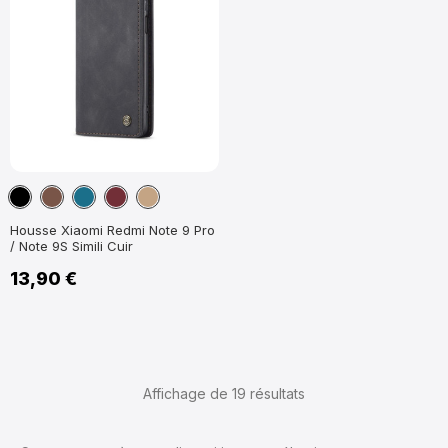
Noir
Marron
Bleu
Vin
Marron
Paon
Rouge
Clair
Housse Xiaomi Redmi Note 9 Pro
/ Note 9S Simili Cuir
13,90 €
Affichage de 19
résultats