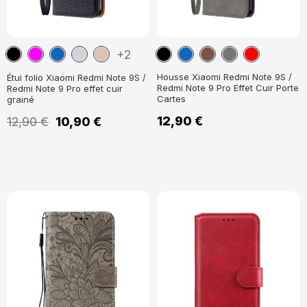
Noir
Magenta
Bleu
Gris
Or
Noir
Bleu
Marron
Gris
Rouge
+2
marine
Rose
marine
Foncé
Housse Xiaomi Redmi Note 9S /
Étui folio Xiaomi Redmi Note 9S /
Redmi Note 9 Pro Effet Cuir Porte
Redmi Note 9 Pro effet cuir
Cartes
grainé
12,90 €
12,90 €
10,90 €