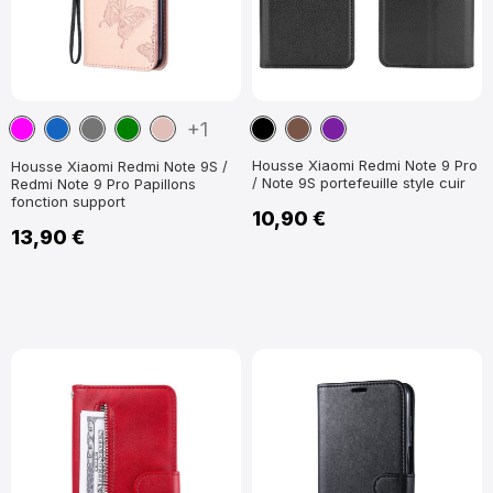
Magenta
Bleu
Gris
Vert
Or
Noir
Marron
Violet
+1
marine
Foncé
Rose
Housse Xiaomi Redmi Note 9 Pro
Housse Xiaomi Redmi Note 9S /
/ Note 9S portefeuille style cuir
Redmi Note 9 Pro Papillons
fonction support
10,90 €
13,90 €