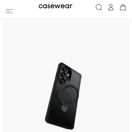
casewear
Casewear - Coques, h