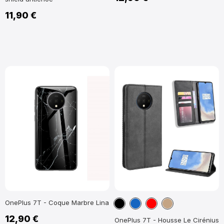
11,90 €
Noir
Bleu
Rouge
Marron
OnePlus 7T - Coque Marbre Lina
marine
Clair
12,90 €
OnePlus 7T - Housse Le Cirénius