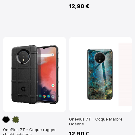
12,90 €
Noir
Vert
OnePlus 7T - Coque Marbre
Océane
militaire
OnePlus 7T - Coque rugged
12,90 €
shield antichoc