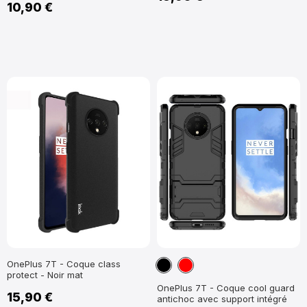
10,90 €
Noir
Rouge
OnePlus 7T - Coque class
protect - Noir mat
OnePlus 7T - Coque cool guard
15,90 €
antichoc avec support intégré