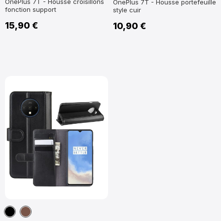
OnePlus 7T - Housse croisillons
OnePlus 7T - Housse portefeuille
fonction support
style cuir
15,90 €
10,90 €
Noir
Marron