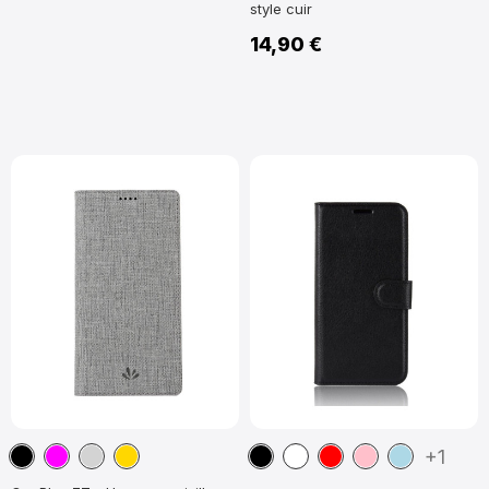
style cuir
14,90 €
Noir
Magenta
Gris
Or
Noir
Blanc
Rouge
Rose
Bleu
+1
clair