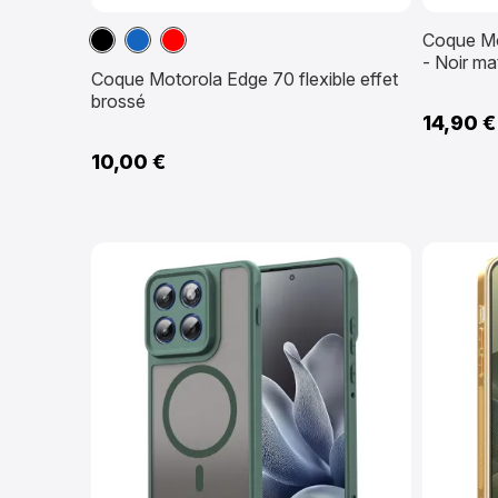
Noir
Bleu
Rouge
Coque Mo
marine
- Noir ma
Coque Motorola Edge 70 flexible effet
brossé
14,90 €
10,00 €