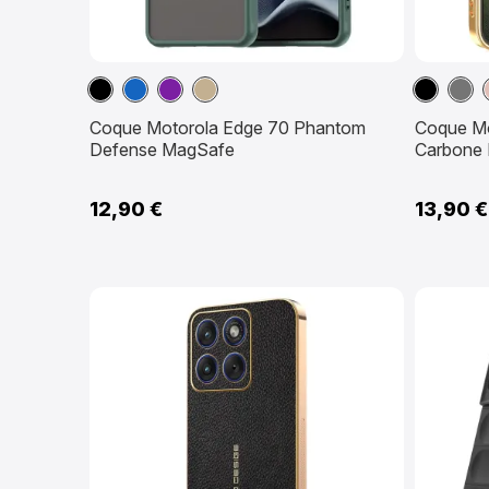
Noir
Bleu
Violet
Kaki
Noir
Gris
marine
Fon
Coque Motorola Edge 70 Phantom
Coque Mo
Defense MagSafe
Carbone
12,90 €
13,90 €