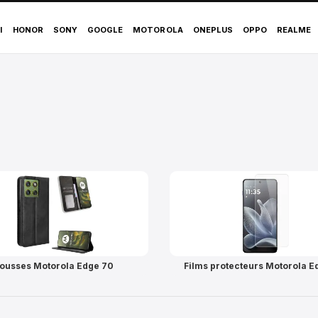
s Motorola Edge 70
I
HONOR
SONY
GOOGLE
MOTOROLA
ONEPLUS
OPPO
REALME
ousses Motorola Edge 70
Films protecteurs Motorola E