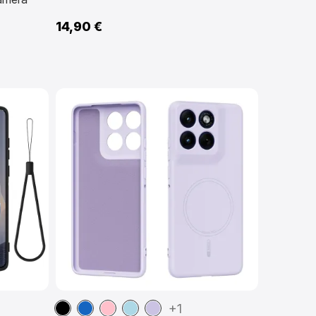
14,90 €
Noir
Bleu
Rose
Bleu
Violet
+1