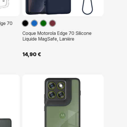
Noir
Bleu
Vert
Vin
dge 70
marine
foncé
Rouge
Coque Motorola Edge 70 Silicone
Liquide MagSafe, Lanière
14,90 €