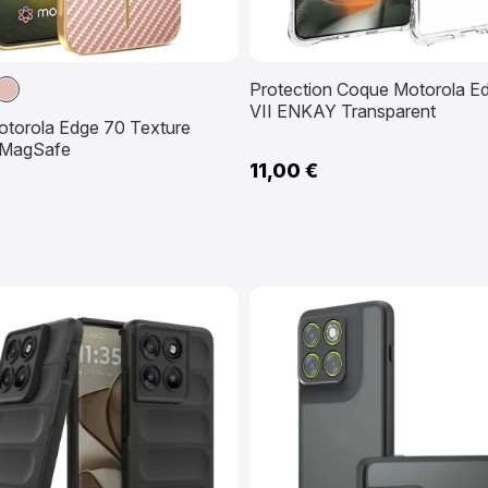
Or
Protection Coque Motorola E
cé
Rose
VII ENKAY Transparent
torola Edge 70 Texture
 MagSafe
11,00 €