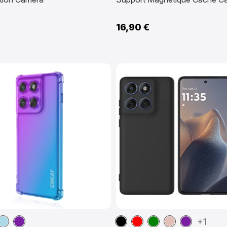
16,90 €
e
Bleu
Violet
Noir
Rouge
Vert
Or
Violet
+1