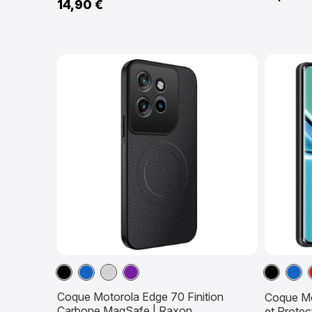
14,90 €
Noir
Bleu
Gris
Violet
Noir
Bleu
marine
mari
Coque Motorola Edge 70 Finition
Coque Mo
Carbone MagSafe | Raxon
et Prote