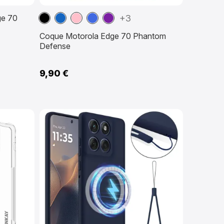
Noir
Bleu
Rose
Bleu
Violet
ge 70
+3
marine
Coque Motorola Edge 70 Phantom
Defense
9,90 €