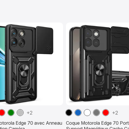
Rouge
Vert
Argent
Noir
Bleu
Blanc
Gris
Rouge
+2
+2
ne
marine
Foncé
torola Edge 70 avec Anneau
Coque Motorola Edge 70 Port
ction Caméra
Support Magnétique Cache C