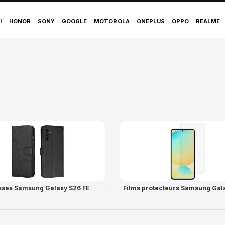
Galaxy S26 FE : coqu
I
HONOR
SONY
GOOGLE
MOTOROLA
ONEPLUS
OPPO
REALME
ses Samsung Galaxy S26 FE