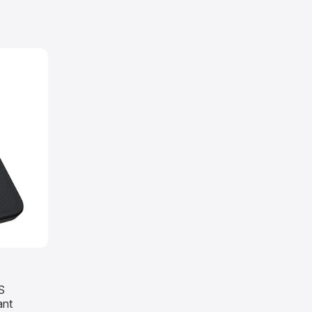
S
ant