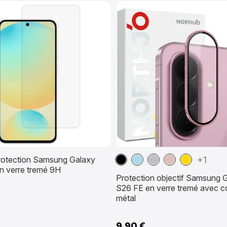
Noir
Bleu
Argent
Or
Or
protection Samsung Galaxy
+1
n verre tremé 9H
clair
Rose
Protection objectif Samsung 
S26 FE en verre tremé avec c
métal
9,90 €