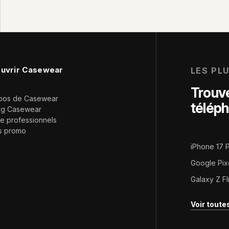
uvrir Casewear
LES PL
Trouve
pos de Casewear
télép
og Casewear
e professionnels
s promo
iPhone 17 
Google Pix
Galaxy Z Fl
Voir tout