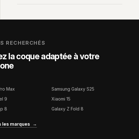
US RECHERCHÉS
z la coque adaptée à votre
hone
Pro Max
Samsung Galaxy S25
el 9
Xiaomi 15
ip 8
Galaxy Z Fold 8
es les marques
→