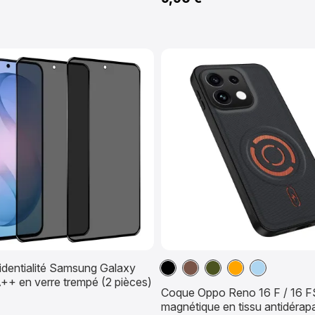
Noir
Marron
Vert
Orange
Baby
identialité Samsung Galaxy
++ en verre trempé (2 pièces)
militaire
Blue
Coque Oppo Reno 16 F / 16 F
magnétique en tissu antidérap