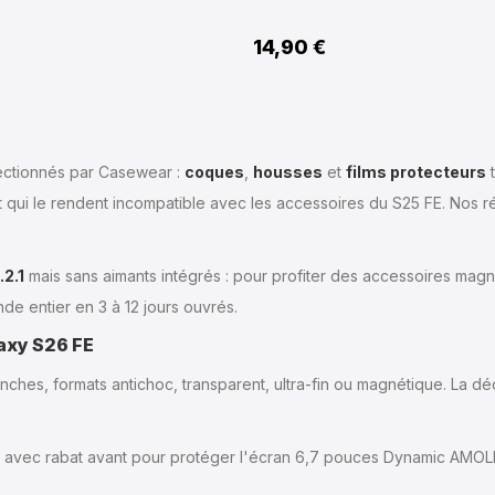
14,90 €
ectionnés par Casewear :
coques
,
housses
et
films protecteurs
t
ant qui le rendent incompatible avec les accessoires du S25 FE. No
.2.1
mais sans aimants intégrés : pour profiter des accessoires mag
de entier en 3 à 12 jours ouvrés.
laxy S26 FE
anches, formats antichoc, transparent, ultra-fin ou magnétique. La d
lle avec rabat avant pour protéger l'écran 6,7 pouces Dynamic AMOL