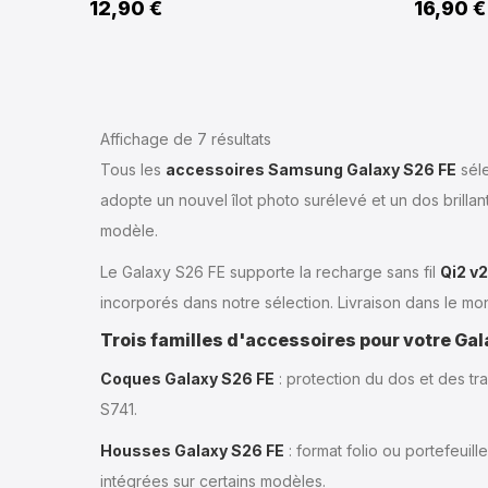
12,90 €
16,90 €
Affichage de 7
résultats
Tous les
accessoires Samsung Galaxy S26 FE
sél
adopte un nouvel îlot photo surélevé et un dos brill
modèle.
Le Galaxy S26 FE supporte la recharge sans fil
Qi2 v2
incorporés dans notre sélection. Livraison dans le mon
Trois familles d'accessoires pour votre Ga
Coques Galaxy S26 FE
: protection du dos et des tr
S741.
Housses Galaxy S26 FE
: format folio ou portefeui
intégrées sur certains modèles.