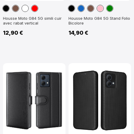
Noir
Marron
Blanc
Rouge
Noir
Bleu
Marron
Rose
Vert
marine
Housse Moto G84 5G simili cuir
Housse Moto G84 5G Stand Folio
avec rabat vertical
Bicolore
12,90 €
14,90 €