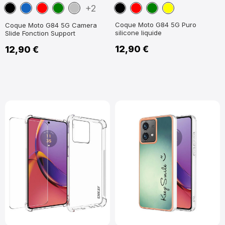
Noir
Bleu
Rouge
Vert
Argent
Noir
Rouge
Vert
Jaune
+2
marine
Coque Moto G84 5G Puro
Coque Moto G84 5G Camera
silicone liquide
Slide Fonction Support
12,90 €
12,90 €