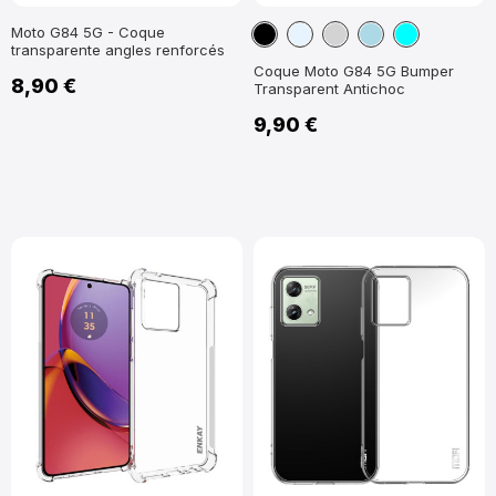
Noir
Transparent
Gris
Bleu
Cyan
Moto G84 5G - Coque
transparente angles renforcés
clair
Coque Moto G84 5G Bumper
8,90 €
Transparent Antichoc
9,90 €