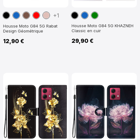
Noir
Bleu
Marron
Rouge
Or
Noir
Bleu
Vert
+1
marine
Rose
marine
Housse Moto G84 5G KHAZNEH
Housse Moto G84 5G Rabat
Classic en cuir
Design Géométrique
29,90 €
12,90 €