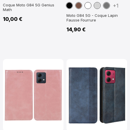
Noir
Marron
Blanc
Gris
Gris
Coque Moto G84 5G Genius
+1
Math
Foncé
Moto G84 5G - Coque Lapin
10,00 €
Fausse Fourrure
14,90 €