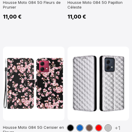
Housse Moto G84 5G Fleurs de
Housse Moto G84 5G Papillon
Prunier
Céleste
11,00 €
11,00 €
Noir
Bleu
Marron
Rouge
Argent
Housse Moto G84 5G Cerisier en
+1
Fleurs