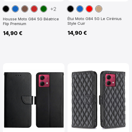
Noir
Bleu
Marron
Rouge
Vert
Noir
Bleu
Rouge
Marron
+2
marine
foncé
foncé
marine
Clair
Étui Moto G84 5G Le Cirénius
Housse Moto G84 5G Béatrice
Style Cuir
Flip Premium
14,90 €
14,90 €