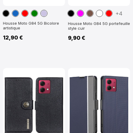
Noir
Bleu
Rouge
Vert
Violet
Noir
Magenta
Marron
Blanc
Rouge
+4
marine
clair
Housse Moto G84 5G Bicolore
Housse Moto G84 5G portefeuille
artistique
style cuir
12,90 €
9,90 €