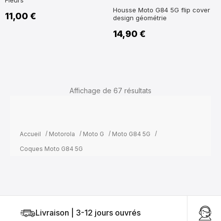
marine
Housse Moto G84 5G flip cover
11,00 €
design géométrie
14,90 €
Affichage de 67
résultats
1
2
Suivant
Accueil
Motorola
Moto G
Moto G84 5G
Coques Moto G84 5G
Livraison | 3-12 jours ouvrés
U