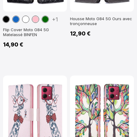
Noir
Bleu
Blanc
Rose
Vert
+1
Housse Moto G84 5G Ours avec
tronçonneuse
marine
foncé
Flip Cover Moto G84 5G
12,90 €
Matelassé BINFEN
14,90 €