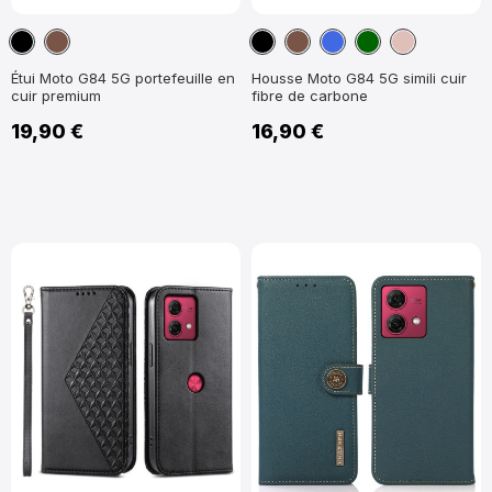
Noir
Marron
Noir
Marron
Bleu
Vert
Or
foncé
Rose
Étui Moto G84 5G portefeuille en
Housse Moto G84 5G simili cuir
cuir premium
fibre de carbone
19,90 €
16,90 €