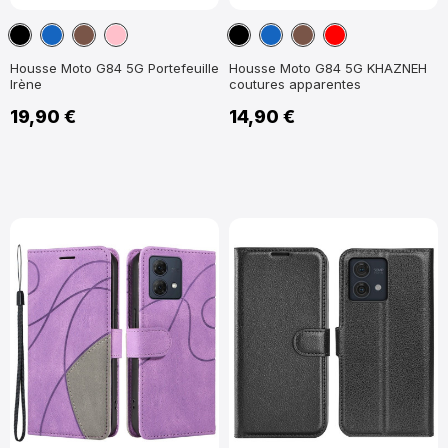
Noir
Bleu
Marron
Rose
Noir
Bleu
Marron
Rouge
marine
marine
Housse Moto G84 5G Portefeuille
Housse Moto G84 5G KHAZNEH
Irène
coutures apparentes
19,90 €
14,90 €