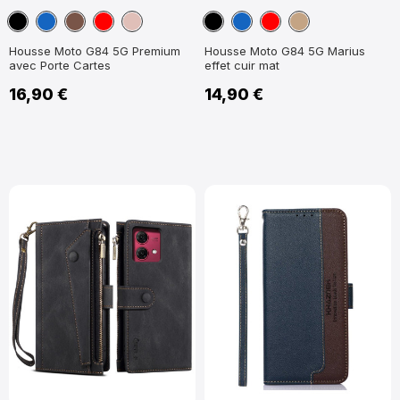
Noir
Bleu
Marron
Rouge
Or
Noir
Bleu
Rouge
Marron
marine
Rose
marine
Clair
Housse Moto G84 5G Premium
Housse Moto G84 5G Marius
avec Porte Cartes
effet cuir mat
16,90 €
14,90 €