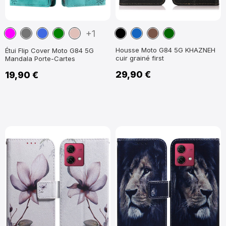
Magenta
Gris
Bleu
Vert
Or
Noir
Bleu
Marron
Vert
+1
Foncé
Rose
marine
foncé
Housse Moto G84 5G KHAZNEH
Étui Flip Cover Moto G84 5G
cuir grainé first
Mandala Porte-Cartes
29,90 €
19,90 €