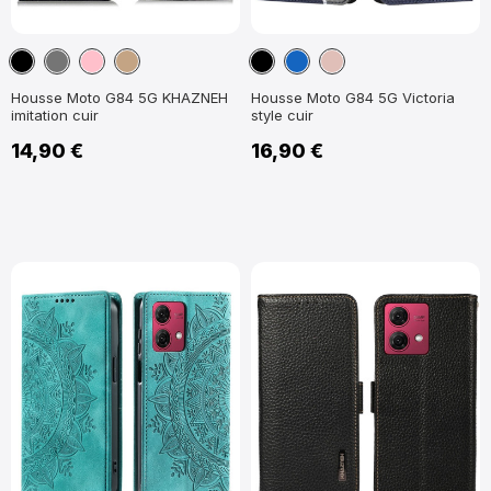
Noir
Gris
Rose
Marron
Noir
Bleu
Or
Foncé
Clair
marine
Rose
Housse Moto G84 5G KHAZNEH
Housse Moto G84 5G Victoria
imitation cuir
style cuir
14,90 €
16,90 €