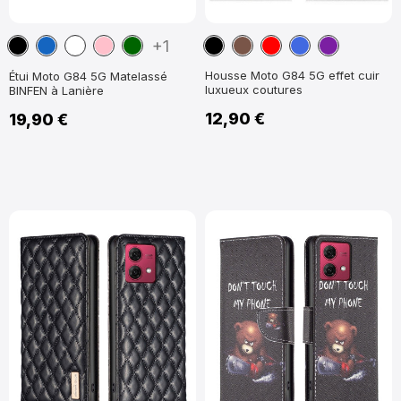
Noir
Bleu
Blanc
Rose
Vert
Noir
Marron
Rouge
Bleu
Violet
+1
marine
foncé
Housse Moto G84 5G effet cuir
Étui Moto G84 5G Matelassé
luxueux coutures
BINFEN à Lanière
12,90 €
19,90 €