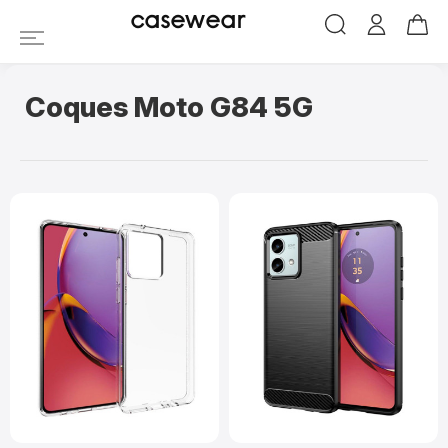
Coques et housses M
casewear
Coques Moto G84 5G