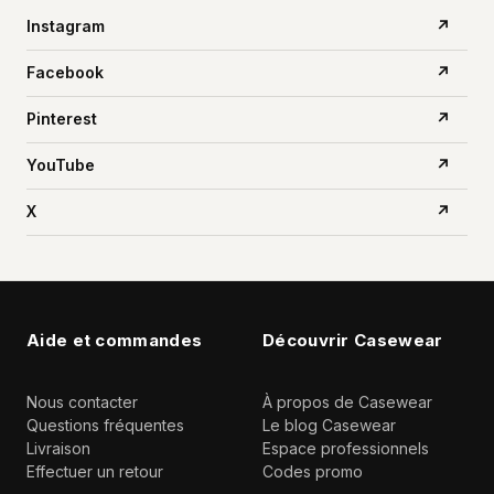
Instagram
↗
Facebook
↗
Pinterest
↗
YouTube
↗
X
↗
Aide et commandes
Découvrir Casewear
Nous contacter
À propos de Casewear
Questions fréquentes
Le blog Casewear
Livraison
Espace professionnels
Effectuer un retour
Codes promo