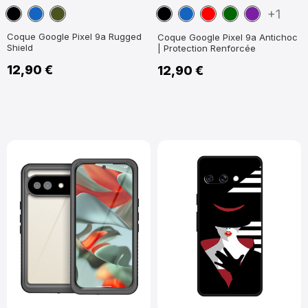
Noir
Bleu
Vert
Noir
Bleu
Rouge
Vert
Violet
+1
marine
militaire
marine
foncé
Coque Google Pixel 9a Rugged
Coque Google Pixel 9a Antichoc
Shield
| Protection Renforcée
12,90 €
12,90 €