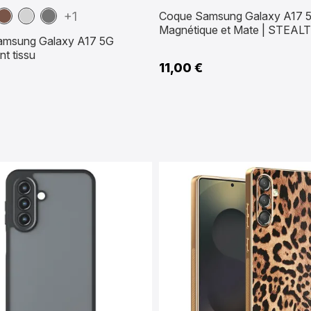
Marron
Gris
Gris
+1
Coque Samsung Galaxy A17 
ne
Foncé
Magnétique et Mate | STEAL
amsung Galaxy A17 5G
t tissu
11,00 €