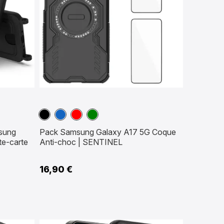
Noir
Bleu
Rouge
Vert
marine
sung
Pack Samsung Galaxy A17 5G Coque
te-carte
Anti-choc | SENTINEL
16,90 €