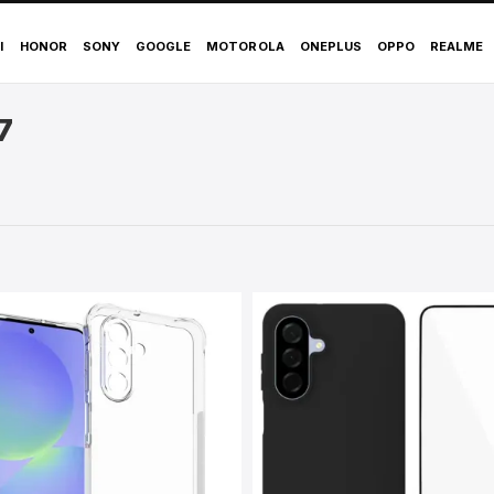
axy A17
I
HONOR
SONY
GOOGLE
MOTOROLA
ONEPLUS
OPPO
REALME
7