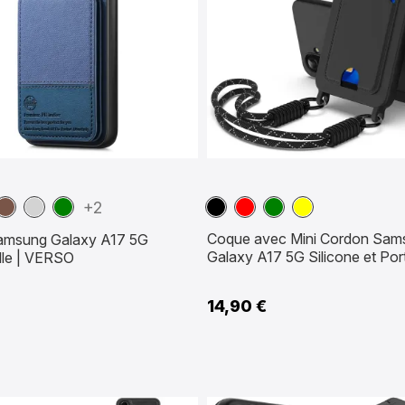
Marron
Gris
Vert
Noir
Rouge
Vert
Jaune
+2
ne
Coque avec Mini Cordon Sam
amsung Galaxy A17 5G
Galaxy A17 5G Silicone et Por
lle | VERSO
14,90 €