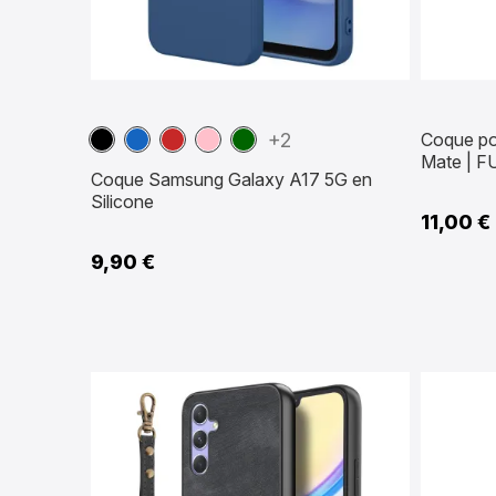
Noir
Bleu
Rouge
Rose
Vert
+2
Coque po
marine
foncé
foncé
Mate | 
Coque Samsung Galaxy A17 5G en
Silicone
11,00 €
9,90 €