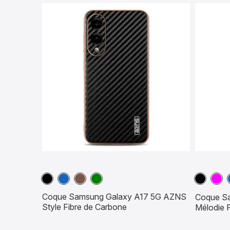
Noir
Bleu
Marron
Vert
Noir
Mag
marine
Coque Samsung Galaxy A17 5G AZNS
Coque S
Style Fibre de Carbone
Mélodie P