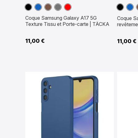
Noir
Bleu
Marron
Gris
Rouge
Noir
Bleu
marine
Foncé
mari
Coque Samsung Galaxy A17 5G
Coque S
Texture Tissu et Porte-carte | TÄCKA
revêtemen
11,00 €
11,00 €