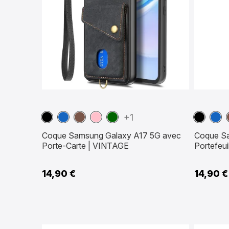
Noir
Bleu
Marron
Rose
Vert
Noir
Bleu
+1
marine
foncé
mari
Coque Samsung Galaxy A17 5G avec
Coque S
Porte-Carte | VINTAGE
Portefeui
14,90 €
14,90 €