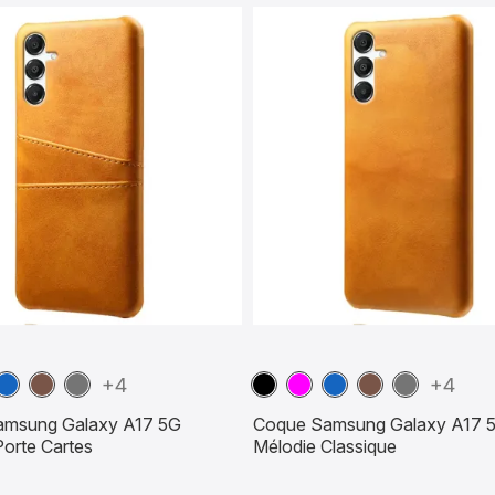
enta
Bleu
Marron
Gris
Noir
Magenta
Bleu
Marron
Gris
+4
+4
marine
Foncé
marine
Foncé
amsung Galaxy A17 5G
Coque Samsung Galaxy A17 
orte Cartes
Mélodie Classique