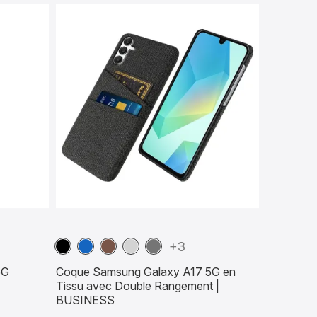
Noir
Bleu
Marron
Gris
Gris
+3
marine
Foncé
5G
Coque Samsung Galaxy A17 5G en
Tissu avec Double Rangement |
BUSINESS