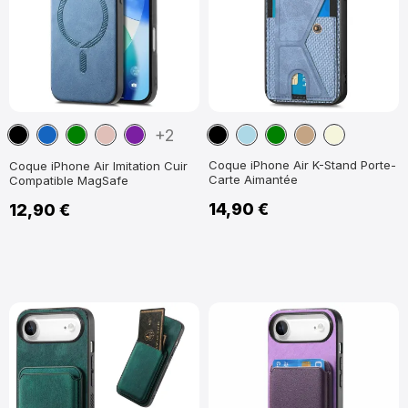
Noir
Bleu
Vert
Or
Violet
Noir
Bleu
Vert
Marron
Beige
+2
marine
Rose
clair
Clair
Clair
Coque iPhone Air K-Stand Porte-
Coque iPhone Air Imitation Cuir
Carte Aimantée
Compatible MagSafe
14,90 €
12,90 €