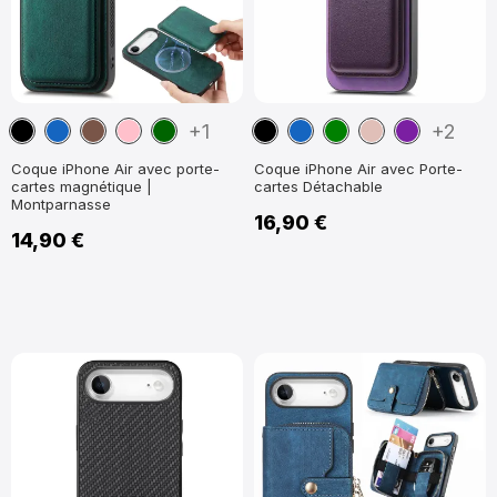
Noir
Bleu
Marron
Rose
Vert
Noir
Bleu
Vert
Or
Violet
+1
+2
marine
foncé
marine
Rose
Coque iPhone Air avec porte-
Coque iPhone Air avec Porte-
cartes magnétique |
cartes Détachable
Montparnasse
16,90 €
14,90 €