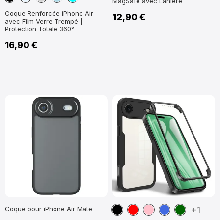
MagSafe avec Lanière
clair
Coque Renforcée iPhone Air
12,90 €
avec Film Verre Trempé |
Protection Totale 360°
16,90 €
Noir
Rouge
Rose
Bleu
Vert
Coque pour iPhone Air Mate
+1
foncé