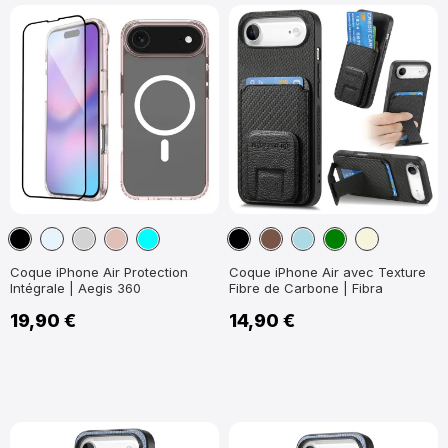
Noir
Transparent
Gris
Or
Cyan
Noir
Marron
Bleu
Vert
Beige
Rose
clair
Clair
Coque iPhone Air Protection
Coque iPhone Air avec Texture
Intégrale | Aegis 360
Fibre de Carbone | Fibra
19,90 €
14,90 €