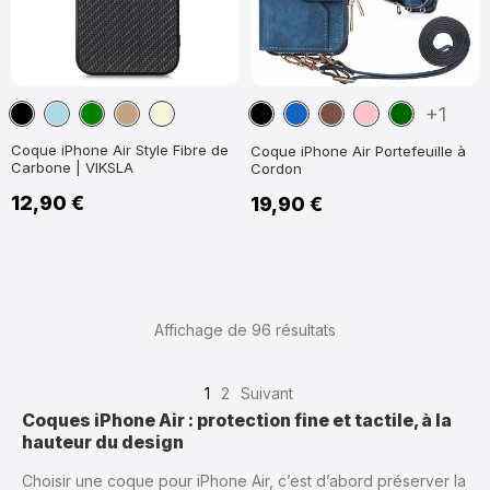
Noir
Bleu
Vert
Marron
Beige
Noir
Bleu
Marron
Rose
Vert
+1
clair
Clair
Clair
marine
foncé
Coque iPhone Air Style Fibre de
Coque iPhone Air Portefeuille à
Carbone | VIKSLA
Cordon
12,90 €
19,90 €
Affichage de 96
résultats
1
2
Suivant
Coques iPhone Air : protection fine et tactile, à la
hauteur du design
Choisir une coque pour iPhone Air, c’est d’abord préserver la