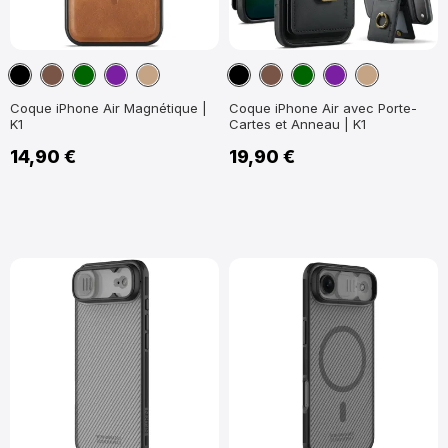
Noir
Marron
Vert
Violet
Marron
Noir
Marron
Vert
Violet
Marron
foncé
Clair
foncé
Clair
Coque iPhone Air Magnétique |
Coque iPhone Air avec Porte-
K1
Cartes et Anneau | K1
14,90 €
19,90 €