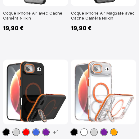
Coque iPhone Air avec Cache
Coque iPhone Air MagSafe avec
Caméra Nillkin
Cache Caméra Nillkin
19,90 €
19,90 €
Noir
Gris
Rouge
Bleu
Violet
Noir
Blanc
Gris
Violet
Orange
+1