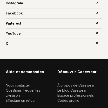
Instagram
↗
Facebook
↗
Pinterest
↗
YouTube
↗
X
↗
Aide et commandes
Découvrir Casewear
Nous contacter
À propos de Casewear
Questions fréquentes
Le blog Casewear
Livraison
Espace professionnels
Effectuer un retour
Codes promo