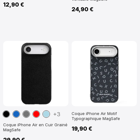
12,90 €
24,90 €
Noir
Bleu
Gris
Rouge
Bleu
+3
Coque iPhone Air Motif
Typographique MagSafe
marine
Foncé
clair
Coque iPhone Air en Cuir Grainé
19,90 €
MagSafe
29,90 €