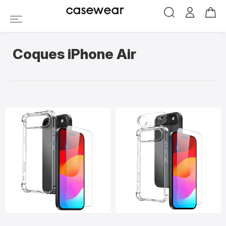
Coques iPhone Air
casewear
Coques iPhone Air