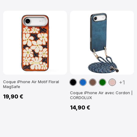
Noir
Bleu
Marron
Vert
Or
Coque iPhone Air Motif Floral
+1
MagSafe
marine
foncé
Rose
Coque iPhone Air avec Cordon |
19,90 €
CORDOLUX
14,90 €