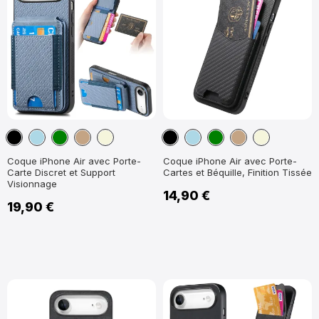
Noir
Bleu
Vert
Marron
Beige
Noir
Bleu
Vert
Marron
Beige
clair
Clair
Clair
clair
Clair
Clair
Coque iPhone Air avec Porte-
Coque iPhone Air avec Porte-
Carte Discret et Support
Cartes et Béquille, Finition Tissée
Visionnage
14,90 €
19,90 €