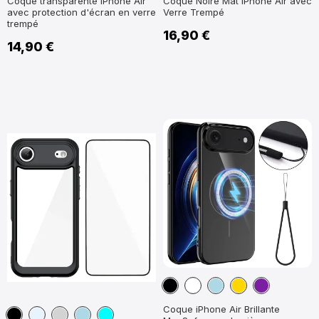
Coque transparente iPhone Air
Coque Noire Mat iPhone Air avec
avec protection d'écran en verre
Verre Trempé
trempé
16,90 €
14,90 €
Noir
Blanc
Bleu
Or
Violet
clair
Coque iPhone Air Brillante
Noir
Transparent
Gris
Bleu
Cyan