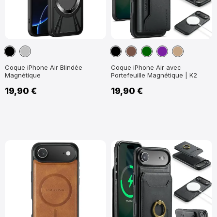
Noir
Argent
Noir
Marron
Vert
Violet
Marron
foncé
Clair
Coque iPhone Air Blindée
Coque iPhone Air avec
Magnétique
Portefeuille Magnétique | K2
19,90 €
19,90 €