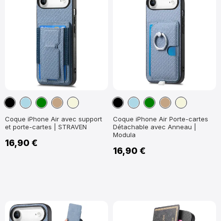
Noir
Bleu
Vert
Marron
Beige
Noir
Bleu
Vert
Marron
Beige
clair
Clair
Clair
clair
Clair
Clair
Coque iPhone Air avec support
Coque iPhone Air Porte-cartes
et porte-cartes | STRAVEN
Détachable avec Anneau |
Modula
16,90 €
16,90 €