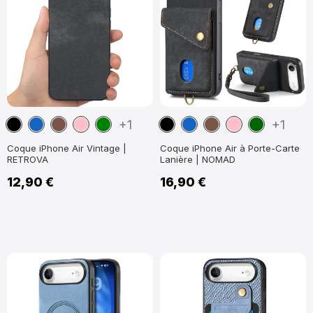
Noir
Bleu
Marron
Rose
Vert
Noir
Bleu
Marron
Rose
Vert
+1
+1
marine
marine
foncé
Coque iPhone Air Vintage |
Coque iPhone Air à Porte-Carte
RETROVA
Lanière | NOMAD
12,90 €
16,90 €