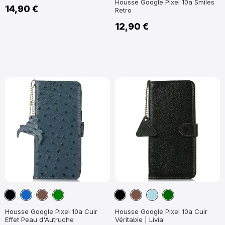
Housse Google Pixel 10a Smiles
14,90 €
Retro
12,90 €
Noir
Bleu
Marron
Vert
Noir
Marron
Bleu
Vert
marine
clair
foncé
Housse Google Pixel 10a Cuir
Housse Google Pixel 10a Cuir
Effet Peau d'Autruche
Véritable | Livia