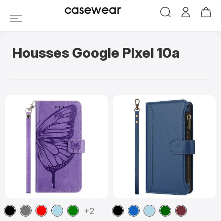
casewear
Housses Google Pixel 10a
Noir
Gris
Rouge
Bleu
Vert
Noir
Bleu
Bleu
Vert
Vin
+2
Foncé
clair
marine
clair
foncé
Rouge