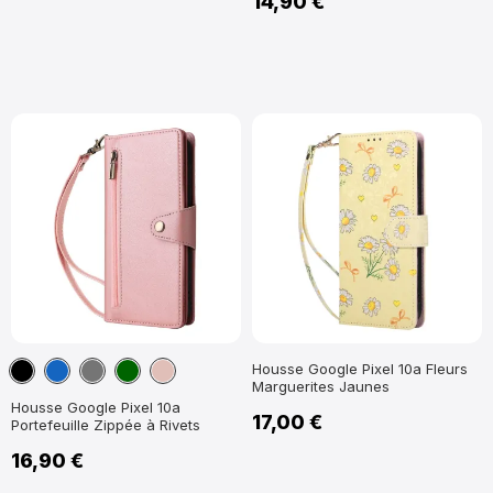
14,90 €
Noir
Bleu
Gris
Vert
Or
Housse Google Pixel 10a Fleurs
Marguerites Jaunes
marine
Foncé
foncé
Rose
Housse Google Pixel 10a
17,00 €
Portefeuille Zippée à Rivets
16,90 €