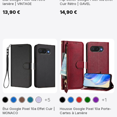
lanière | VINTAGE
Cuir Rétro | GAVEL
13,90 €
14,90 €
Noir
Bleu
Marron
Bleu
Violet
Noir
Bleu
Rouge
Vert
Violet
+5
+1
marine
Paon
clair
marine
foncé
foncé
Étui Google Pixel 10a Effet Cuir |
Housse Google Pixel 10a Porte-
MONACO
Cartes à Lanière