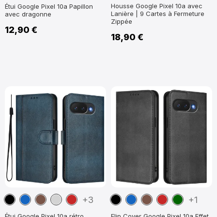
Housse Google Pixel 10a avec
Étui Google Pixel 10a Papillon
Lanière | 9 Cartes à Fermeture
avec dragonne
Zippée
12,90 €
18,90 €
Noir
Bleu
Marron
Gris
Rouge
Noir
Bleu
Marron
Rouge
Vert
+3
+1
marine
foncé
marine
foncé
foncé
Étui Google Pixel 10a rétro
Flip Cover Google Pixel 10a Effet