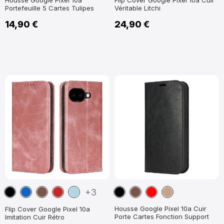
Housse Google Pixel 10a
Flip Cover Google Pixel 10a Cuir
Portefeuille 5 Cartes Tulipes
Véritable Litchi
14,90 €
24,90 €
Noir
Bleu
Marron
Rouge
Bleu
Noir
Marron
Rouge
Marron
+3
marine
foncé
clair
Clair
Housse Google Pixel 10a Cuir
Flip Cover Google Pixel 10a
Porte Cartes Fonction Support
Imitation Cuir Rétro