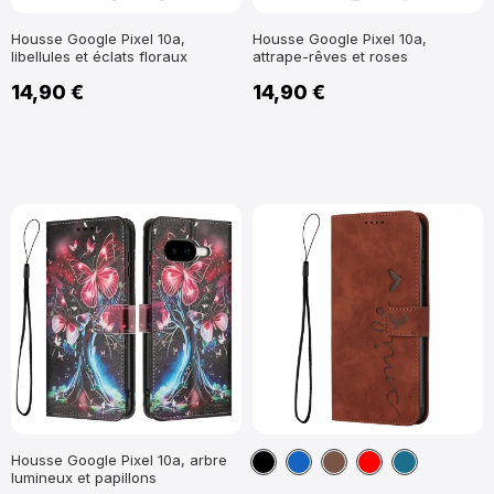
Housse Google Pixel 10a,
Housse Google Pixel 10a,
libellules et éclats floraux
attrape-rêves et roses
14,90 €
14,90 €
Noir
Bleu
Marron
Rouge
Bleu
Housse Google Pixel 10a, arbre
lumineux et papillons
marine
Paon