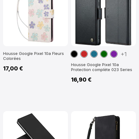
Noir
Rouge
Bleu
Vert
Violet
Housse Google Pixel 10a Fleurs
+1
Colorées
foncé
Paon
foncé
Housse Google Pixel 10a
17,00 €
Protection complète 023 Series
16,90 €