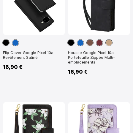
Noir
Bleu
Noir
Bleu
Marron
Vin
Marron
marine
marine
Rouge
Clair
Flip Cover Google Pixel 10a
Housse Google Pixel 10a
Revêtement Satiné
Portefeuille Zippée Multi-
emplacements
16,90 €
16,90 €