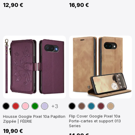
12,90 €
16,90 €
Noir
Rouge
Rose
Vert
Violet
Noir
Marron
Bleu
Vin
Marron
+3
foncé
clair
Paon
Rouge
Clair
Flip Cover Google Pixel 10a
Housse Google Pixel 10a Papillon
Porte-cartes et support 013
Zippée | FÉERIE
Series
19,90 €