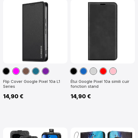
Noir
Magenta
Marron
Bleu
Violet
Noir
Bleu
Gris
Rouge
Rose
Paon
marine
Flip Cover Google Pixel 10a L1
Étui Google Pixel 10a simili cuir
Series
fonction stand
14,90 €
14,90 €