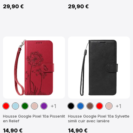
29,90 €
29,90 €
Rouge
Bleu
Vert
Or
Violet
Noir
Bleu
Marron
Rouge
Or
+1
+1
clair
foncé
Rose
marine
Rose
Housse Google Pixel 10a Pissenlit
Housse Google Pixel 10a Sylvette
en Relief
simili cuir avec lanière
14,90 €
14,90 €