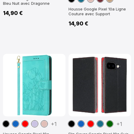
Bleu Nuit avec Dragonne
Paon
Rose
Rouge
Clair
Housse Google Pixel 10a Ligne
14,90 €
Couture avec Support
14,90 €
Noir
Bleu
Rouge
Violet
Or
Noir
Bleu
Rouge
Bleu
Vert
+1
+1
marine
clair
Rose
marine
Paon
foncé