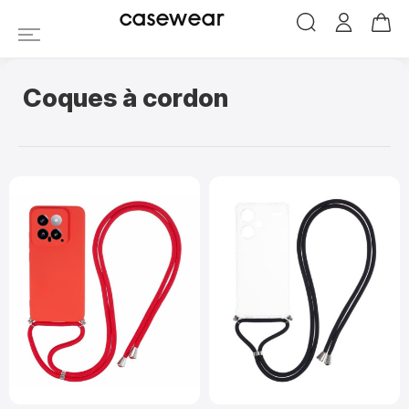
Coques à cordon pou
casewear
Coques à cordon