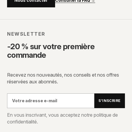
Consulter la FAQ
→
Nous contacter
NEWSLETTER
-20 % sur votre première
commande
Recevez nos nouveautés, nos conseils et nos offres
réservées aux abonnés.
Votre
S’INSCRIRE
adresse
e-
En vous inscrivant, vous acceptez notre politique de
confidentialité.
mail