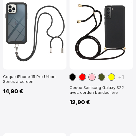
Noir
Rouge
Rose
Vert
Jaune
Coque iPhone 15 Pro Urban
+1
Series à cordon
militaire
Coque Samsung Galaxy S22
14,90 €
avec cordon bandoulière
12,90 €