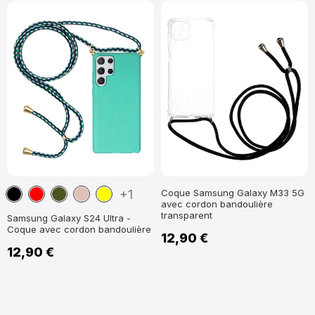
Noir
Rouge
Vert
Or
Jaune
+1
Coque Samsung Galaxy M33 5G
avec cordon bandoulière
militaire
Rose
transparent
Samsung Galaxy S24 Ultra -
Coque avec cordon bandoulière
12,90 €
12,90 €