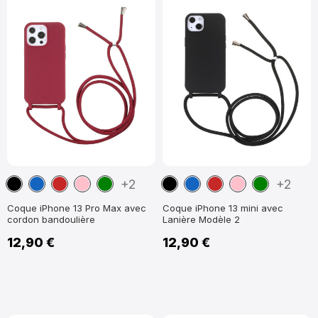
Noir
Bleu
Rouge
Rose
Vert
Noir
Bleu
Rouge
Rose
Vert
+2
+2
marine
foncé
marine
foncé
Coque iPhone 13 Pro Max avec
Coque iPhone 13 mini avec
cordon bandoulière
Lanière Modèle 2
12,90 €
12,90 €