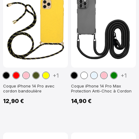
Noir
Rouge
Rose
Vert
Jaune
Noir
Blanc
Transparent
Rose
Vert
+1
+1
militaire
Coque iPhone 14 Pro avec
Coque iPhone 14 Pro Max
cordon bandoulière
Protection Anti-Choc à Cordon
12,90 €
14,90 €