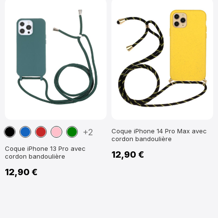
Noir
Bleu
Rouge
Rose
Vert
+2
Coque iPhone 14 Pro Max avec
cordon bandoulière
marine
foncé
Coque iPhone 13 Pro avec
12,90 €
cordon bandoulière
12,90 €