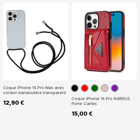
Noir
Rouge
Vert
Or
Violet
Coque iPhone 14 Pro Max avec
cordon bandoulière transparent
foncé
Rose
Coque iPhone 14 Pro N.BEKUS
12,90 €
Porte-Cartes
15,00 €