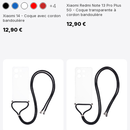
Noir
Bleu
Blanc
Rouge
Rouge
+4
Xiaomi Redmi Note 13 Pro Plus
5G - Coque transparente à
marine
foncé
cordon bandoulière
Xiaomi 14 - Coque avec cordon
bandoulière
12,90 €
12,90 €