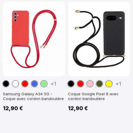
Noir
Blanc
Rouge
Bleu
Vert
Noir
Rouge
Rose
Vert
Jaune
+1
+1
clair
militaire
Samsung Galaxy A34 5G -
Coque Google Pixel 8 avec
Coque avec cordon bandoulière
cordon bandoulière
12,90 €
12,90 €