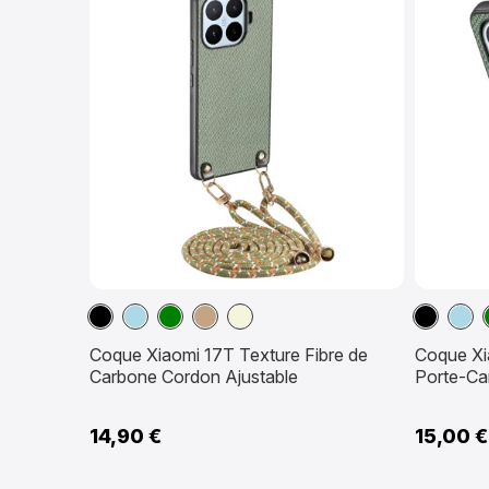
Noir
Bleu
Vert
Marron
Beige
Noir
Bleu
clair
Clair
Clair
clair
Coque Xiaomi 17T Texture Fibre de
Coque Xi
Carbone Cordon Ajustable
Porte-Ca
14,90 €
15,00 €