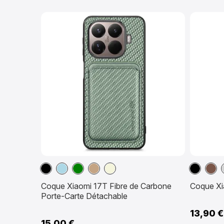
Noir
Bleu
Vert
Marron
Beige
Noir
Mar
clair
Clair
Clair
Coque Xiaomi 17T Fibre de Carbone
Coque Xi
Porte-Carte Détachable
13,90 €
15,00 €