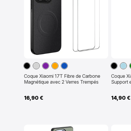
Noir
Gris
Violet
Orange
Sapphire
Noir
Bleu
clair
Coque Xiaomi 17T Fibre de Carbone
Coque Xi
Magnétique avec 2 Verres Trempés
Support 
16,90 €
14,90 €