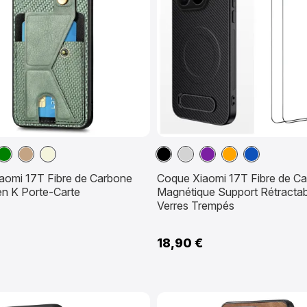
Vert
Marron
Beige
Noir
Gris
Violet
Orange
Sapphire
Clair
Clair
aomi 17T Fibre de Carbone
Coque Xiaomi 17T Fibre de C
en K Porte-Carte
Magnétique Support Rétractab
Verres Trempés
18,90 €