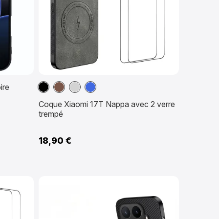
Noir
Marron
Gris
Bleu
ire
Coque Xiaomi 17T Nappa avec 2 verre
trempé
18,90 €