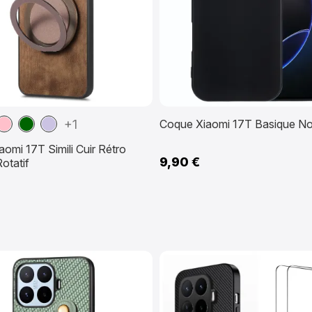
ron
Rose
Vert
Violet
+1
Coque Xiaomi 17T Basique No
foncé
clair
omi 17T Simili Cuir Rétro
9,90 €
otatif