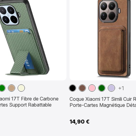
Vert
Marron
Beige
Noir
Marron
Rose
Vert
Violet
+1
Clair
Clair
foncé
clair
aomi 17T Fibre de Carbone
Coque Xiaomi 17T Simili Cuir 
rtes Support Rabattable
Porte-Cartes Magnétique Dét
14,90 €