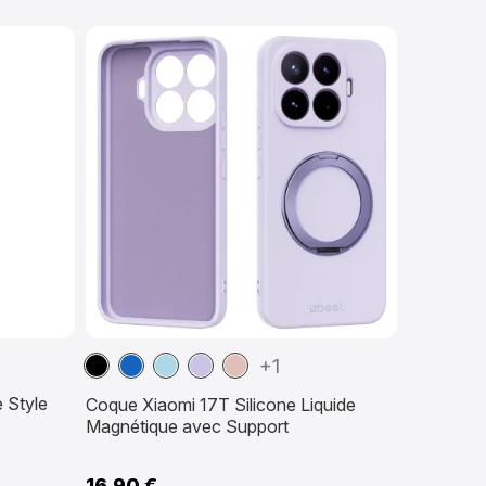
Noir
Bleu
Bleu
Violet
Or
+1
marine
clair
clair
Rose
 Style
Coque Xiaomi 17T Silicone Liquide
Magnétique avec Support
16,90 €