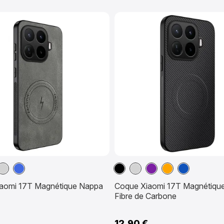
ron
Gris
Bleu
Noir
Gris
Violet
Orange
Sapphire
aomi 17T Magnétique Nappa
Coque Xiaomi 17T Magnétique
Fibre de Carbone
12,90 €