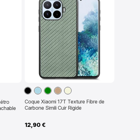
Noir
Bleu
Vert
Marron
Beige
clair
Clair
Clair
Coque Xiaomi 17T Texture Fibre de
Rétro
Carbone Simili Cuir Rigide
achable
12,90 €