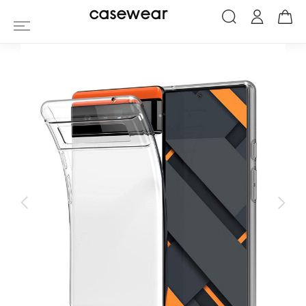
Coque Google Pixel 6 Prem's Transpare
casewear