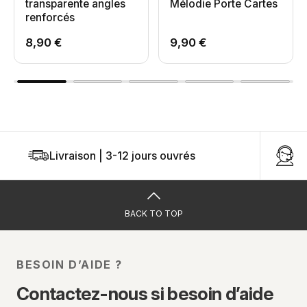
transparente angles
Mélodie Porte Cartes
renforcés
8,90 €
9,90 €
Livraison | 3-12 jours ouvrés
U
BACK TO TOP
BESOIN D’AIDE ?
Contactez-nous si besoin d’aide