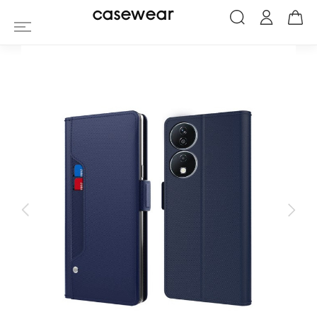
Housse Honor X7b 4G / 90 Smart à Rabat
casewear