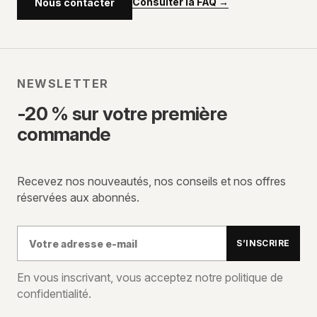
Consulter la FAQ
→
Nous contacter
NEWSLETTER
-20 % sur votre première
commande
Recevez nos nouveautés, nos conseils et nos offres
réservées aux abonnés.
Votre
S’INSCRIRE
adresse
e-
En vous inscrivant, vous acceptez notre politique de
confidentialité.
mail