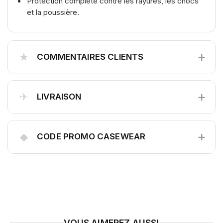
Protection complète contre les rayures, les chocs
et la poussière.
+
★
COMMENTAIRES CLIENTS
+
✈
LIVRAISON
+
◆
CODE PROMO CASEWEAR
VOUS AIMEREZ AUSSI