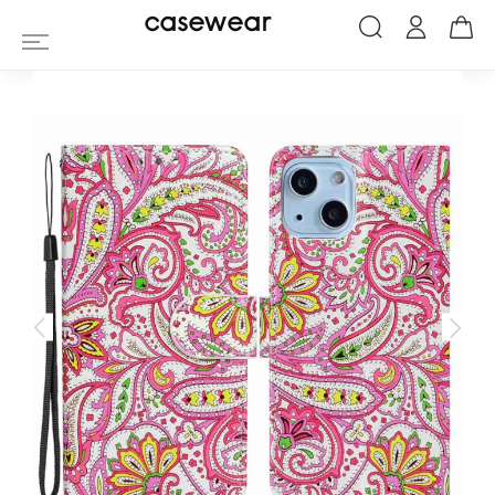
Housse iPhone 14 Paisley fleur
casewear