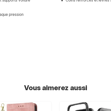
 supports voiture
Coins renforcés et lèvres 
haque pression
Vous aimerez aussi