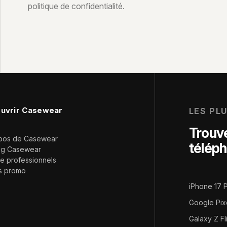
politique de confidentialité.
mail
uvrir Casewear
LES PL
Trouve
pos de Casewear
télép
og Casewear
e professionnels
s promo
iPhone 17 
Google Pix
Galaxy Z Fl