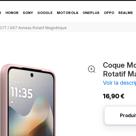
 G77 / G67 Anneau Ro
I
HONOR
SONY
GOOGLE
MOTOROLA
ONEPLUS
OPPO
REALME
77 / G67 Anneau Rotatif Magnétique
Coque Mo
Rotatif M
Voir la descri
16,90 €
Produi