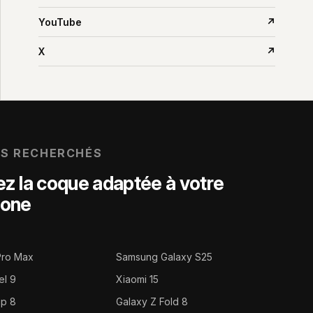
YouTube
↗
X
↗
US RECHERCHÉS
z la coque adaptée à votre
hone
Pro Max
Samsung Galaxy S25
el 9
Xiaomi 15
ip 8
Galaxy Z Fold 8