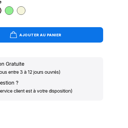
e
se
Vert
Beige
clair
Clair
AJOUTER AU PANIER
on Gratuite
us entre 3 à 12 jours ouvrés)
estion ?
ervice client est à votre disposition)