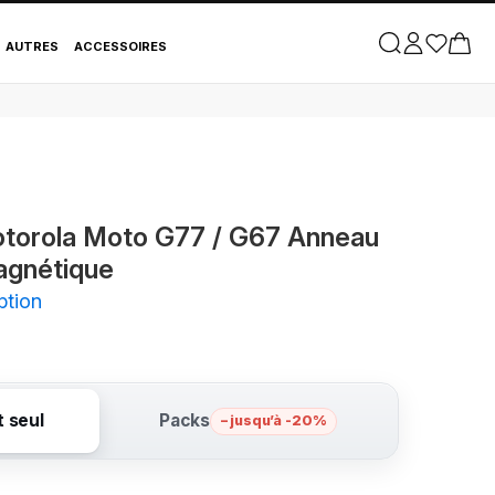
tatif Magnétique
AUTRES
ACCESSOIRES
torola Moto G77 / G67 Anneau
agnétique
ption
t seul
Packs
– jusqu’à -20%