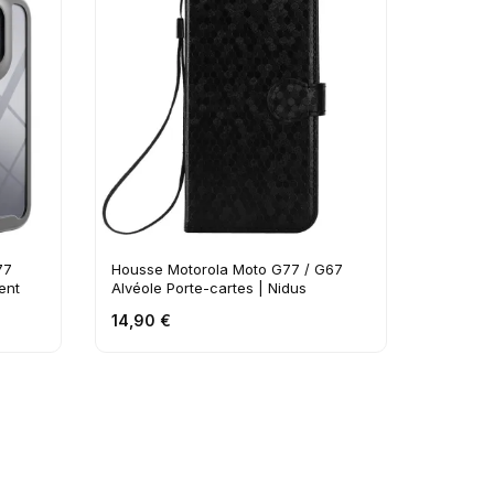
16,90 
77
Housse Motorola Moto G77 / G67
ent
Alvéole Porte-cartes | Nidus
14,90 €