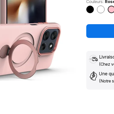
Couleurs:
Ros
Noir
Blanc
Ro
Livrais
(Chez vo
Une qu
(Notre s