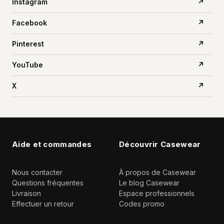
Instagram
↗
Facebook
↗
Pinterest
↗
YouTube
↗
X
↗
Aide et commandes
Découvrir Casewear
Nous contacter
À propos de Casewear
Questions fréquentes
Le blog Casewear
Livraison
Espace professionnels
Effectuer un retour
Codes promo