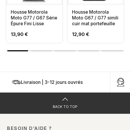
Housse Motorola
Housse Motorola
Moto G77 / G67 Série
Moto G67 / G77 simili
Épure Fini Lisse
cuir mat portefeuille
13,90 €
12,90 €
Livraison | 3-12 jours ouvrés
U
BACK TO TOP
BESOIN D’AIDE ?