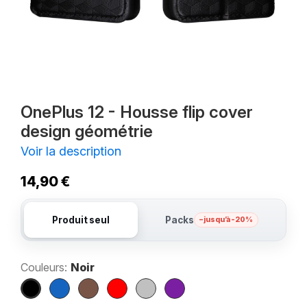
OnePlus 12 - Housse flip cover
design géométrie
Voir la description
14,90 €
Produit seul
Packs
– jusqu’à -20%
Couleurs:
Noir
Noir
Bleu
Marron
Rouge
Argent
Violet
marine