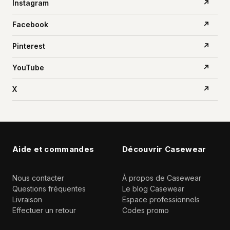
Instagram
↗
Facebook
↗
Pinterest
↗
YouTube
↗
X
↗
Aide et commandes
Découvrir Casewear
Nous contacter
À propos de Casewear
Questions fréquentes
Le blog Casewear
Livraison
Espace professionnels
Effectuer un retour
Codes promo