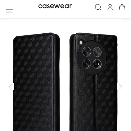
Housse OnePlus 12 flip cover design gé
casewear