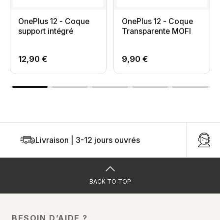
OnePlus 12 - Coque
OnePlus 12 - Coque
support intégré
Transparente MOFI
12,90 €
9,90 €
Livraison | 3-12 jours ouvrés
U
BACK TO TOP
BESOIN D’AIDE ?