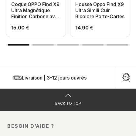
Coque OPPO Find X9
Housse Oppo Find X9
Ultra Magnétique
Ultra Simili Cuir
Finition Carbone avec
Bicolore Porte-Cartes
Support
15,00 €
14,90 €
Livraison | 3-12 jours ouvrés
U
BACK TO TOP
BESOIN D’AIDE ?