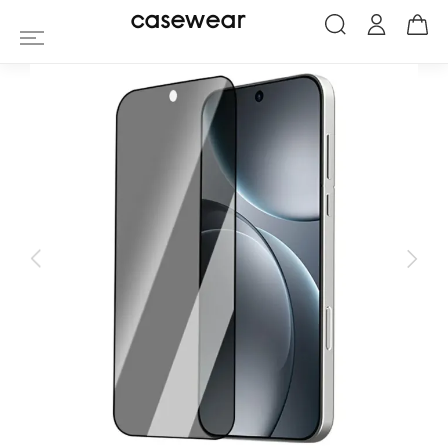
Verre Trempé Anti-Espion Oppo Find X9 
casewear