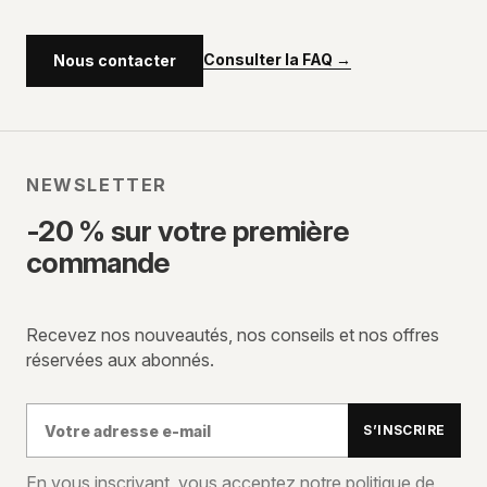
Consulter la FAQ
→
Nous contacter
NEWSLETTER
-20 % sur votre première
commande
Recevez nos nouveautés, nos conseils et nos offres
réservées aux abonnés.
Votre
S’INSCRIRE
adresse
e-
En vous inscrivant, vous acceptez notre politique de