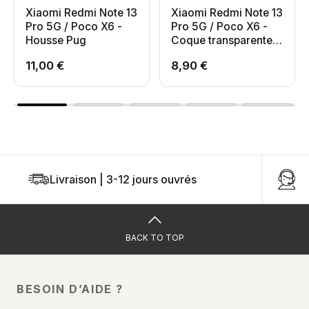
Xiaomi Redmi Note 13
Xiaomi Redmi Note 13
Pro 5G / Poco X6 -
Pro 5G / Poco X6 -
Housse Pug
Coque transparente
angles renforcés
11,00 €
8,90 €
Livraison | 3-12 jours ouvrés
U
BACK TO TOP
BESOIN D’AIDE ?