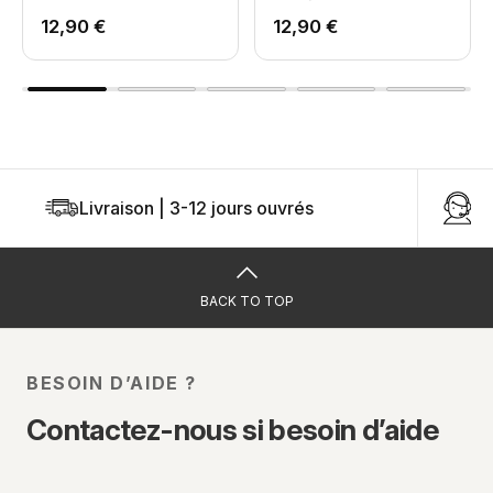
Tableau de Bord -
360°
12,90 €
12,90 €
Argent
Livraison | 3-12 jours ouvrés
U
BACK TO TOP
BESOIN D’AIDE ?
Contactez-nous si besoin d’aide