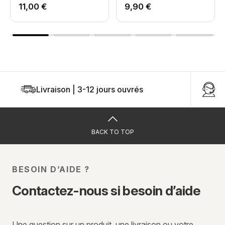
11,00 €
9,90 €
Livraison | 3-12 jours ouvrés
U
BACK TO TOP
BESOIN D’AIDE ?
Contactez-nous si besoin d’aide
Une question sur un produit, une livraison ou votre