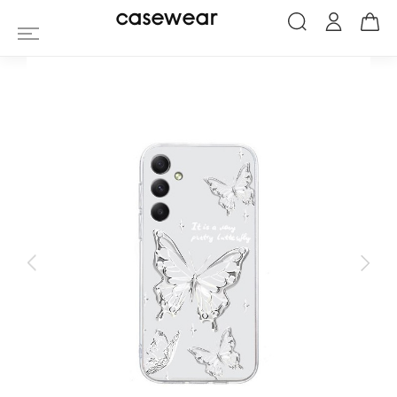
Coque Samsung Galaxy A05s Motif Papil
casewear