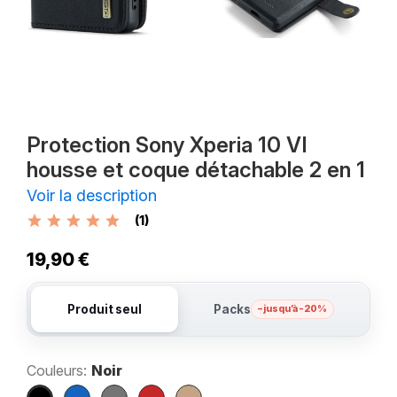
Protection Sony Xperia 10 VI
housse et coque détachable 2 en 1
Voir la description
(1)
19,90 €
Produit seul
Packs
– jusqu’à -20%
Couleurs:
Noir
Noir
Bleu
Gris
Rouge
Marron