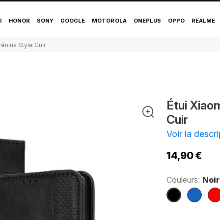
Pro Le Cirénius Style 
I
HONOR
SONY
GOOGLE
MOTOROLA
ONEPLUS
OPPO
REALME
rénius Style Cuir
Étui Xiaom
Cuir
Voir la descri
14,90 €
Couleurs:
Noir
Noir
Bleu
Ro
marine