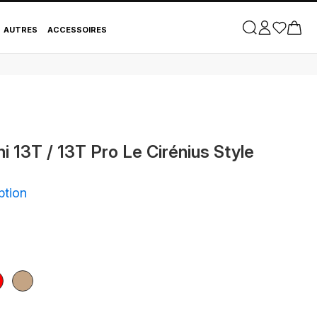
Cuir
AUTRES
ACCESSOIRES
i 13T / 13T Pro Le Cirénius Style
ption
uge
Marron
Clair