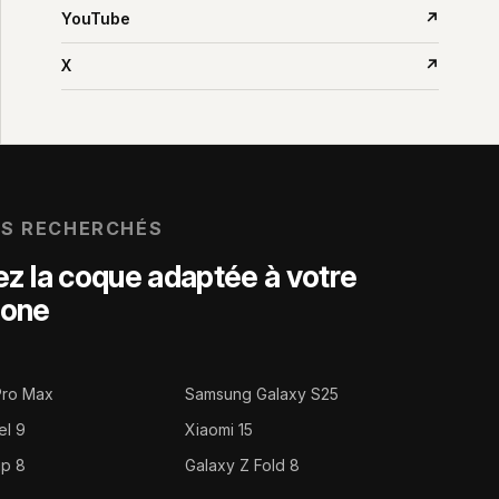
YouTube
↗
X
↗
US RECHERCHÉS
z la coque adaptée à votre
hone
Pro Max
Samsung Galaxy S25
el 9
Xiaomi 15
ip 8
Galaxy Z Fold 8