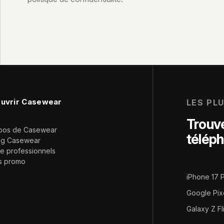
uvrir Casewear
LES PL
Trouve
pos de Casewear
télép
og Casewear
e professionnels
s promo
iPhone 17 
Google Pix
Galaxy Z Fl