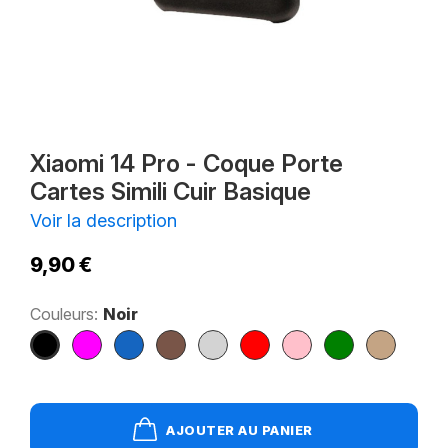
Xiaomi 14 Pro - Coque Porte
Cartes Simili Cuir Basique
Voir la description
9,90 €
Couleurs:
Noir
Noir
Magenta
Bleu
Marron
Gris
Rouge
Rose
Vert
Marron
marine
Clair
AJOUTER AU PANIER