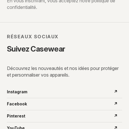
En vous inscrivant, vous acceptez notre politique de
confidentialité.
mail
RÉSEAUX SOCIAUX
Suivez Casewear
Découvrez les nouveautés et nos idées pour protéger
et personnaliser vos appareils.
Instagram
↗
Facebook
↗
Pinterest
↗
YouTube
↗