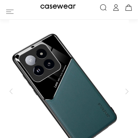
Coque Xiaomi 14 Pro generous premium
casewear