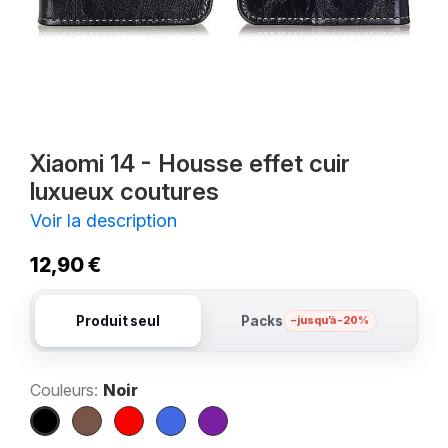
Xiaomi 14 - Housse effet cuir
luxueux coutures
Voir la description
12,90 €
Produit seul
Packs
– jusqu’à -20%
Couleurs:
Noir
Noir
Marron
Rouge
Bleu
Violet