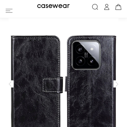
Housse Xiaomi 14 effet cuir luxueux cou
casewear