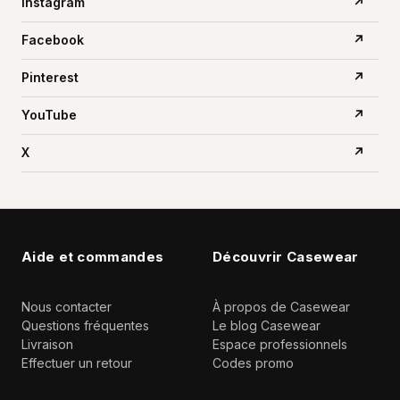
Instagram
↗
Facebook
↗
Pinterest
↗
YouTube
↗
X
↗
Aide et commandes
Découvrir Casewear
Nous contacter
À propos de Casewear
Questions fréquentes
Le blog Casewear
Livraison
Espace professionnels
Effectuer un retour
Codes promo