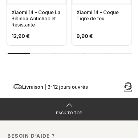
Xiaomi 14 - Coque La
Xiaomi 14 - Coque
Bélinda Antichoc et
Tigre de feu
Résistante
12,90 €
9,90 €
Livraison | 3-12 jours ouvrés
U
BACK TO TOP
BESOIN D’AIDE ?