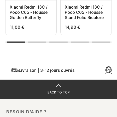
Xiaomi Redmi 13C /
Xiaomi Redmi 13C /
Poco C65 - Housse
Poco C65 - Housse
Golden Butterfly
Stand Folio Bicolore
11,00 €
14,90 €
Livraison | 3-12 jours ouvrés
U
BACK TO TOP
BESOIN D’AIDE ?