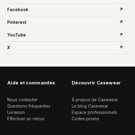
Facebook
↗
Pinterest
↗
YouTube
↗
X
↗
Aide et commandes
Découvrir Casewear
Nous contacter
À propos de Casewear
Questions fréquentes
Le blog Casewear
Livraison
Espace professionnels
Effectuer un retour
Codes promo