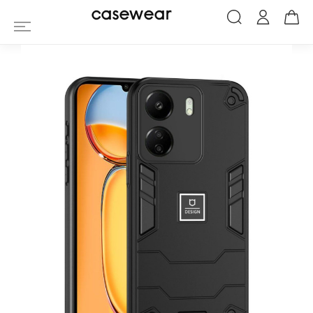
Coque Xiaomi Redmi 13C / Poco C65 Arm
casewear