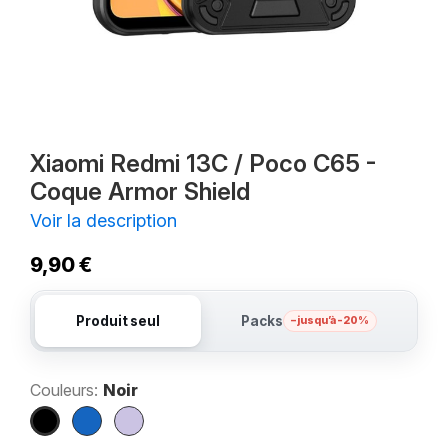
Xiaomi Redmi 13C / Poco C65 -
Coque Armor Shield
Voir la description
9,90 €
Produit seul
Packs
– jusqu’à -20%
Couleurs:
Noir
Noir
Bleu
Violet
marine
clair