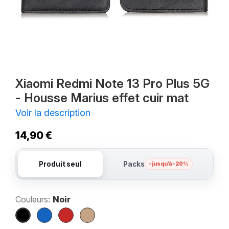
Xiaomi Redmi Note 13 Pro Plus 5G
- Housse Marius effet cuir mat
Voir la description
14,90 €
Produit seul
Packs
– jusqu’à -20%
Couleurs:
Noir
Noir
Bleu
Rouge
Marron
marine
foncé
Clair