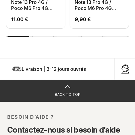
Note 13 Pro 4G /
Note 13 Pro 4G /
Poco M6 Pro 4G
Poco M6 Pro 4G
Motif Géométrique
Fleurs
11,00 €
9,90 €
Livraison | 3-12 jours ouvrés
U
BACK TO TOP
BESOIN D’AIDE ?
Contactez-nous si besoin d’aide