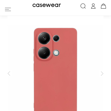
Coque Xiaomi Redmi Note 13 Pro 4G / P
casewear