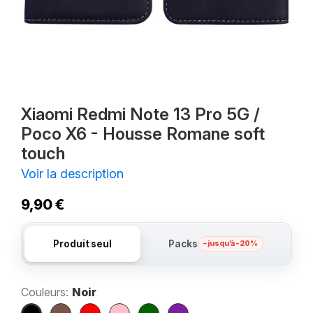
Xiaomi Redmi Note 13 Pro 5G /
Poco X6 - Housse Romane soft
touch
Voir la description
9,90 €
Produit seul
Packs
– jusqu’à -20%
Couleurs:
Noir
Noir
Marron
Rouge
Rose
Vert
Violet