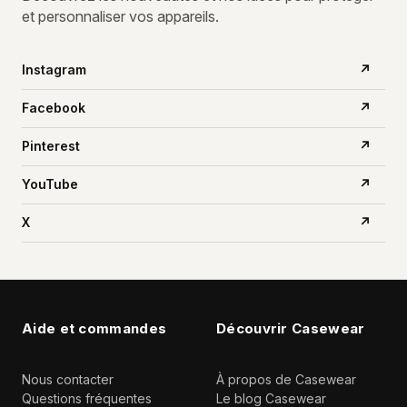
et personnaliser vos appareils.
Instagram
↗
Facebook
↗
Pinterest
↗
YouTube
↗
X
↗
Aide et commandes
Découvrir Casewear
Nous contacter
À propos de Casewear
Questions fréquentes
Le blog Casewear