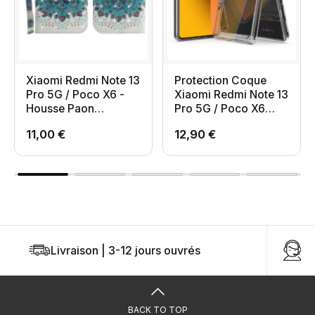
Xiaomi Redmi Note 13
Protection Coque
Pro 5G / Poco X6 -
Xiaomi Redmi Note 13
Housse Paon
Pro 5G / Poco X6
Mandala
Transparente
11,00 €
12,90 €
Livraison | 3-12 jours ouvrés
U
BACK TO TOP