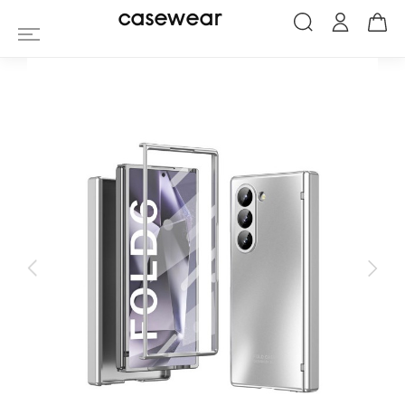
Coque Samsung Galaxy Z Fold 6 Rigide a
casewear