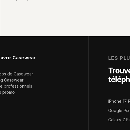
uvrir Casewear
LES PL
Trouve
pos de Casewear
télép
og Casewear
e professionnels
s promo
iPhone 17 
Google Pix
Galaxy Z Fl