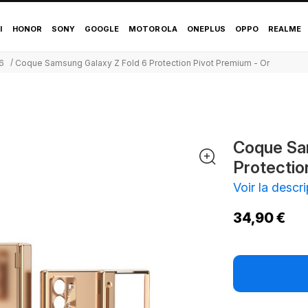
 Z Fold 6 Protection
I
HONOR
SONY
GOOGLE
MOTOROLA
ONEPLUS
OPPO
REALME
6
Coque Samsung Galaxy Z Fold 6 Protection Pivot Premium - Or
Coque Sa
Protectio
Voir la descri
34,90 €