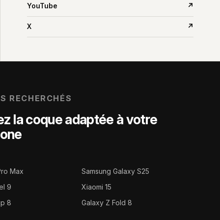
YouTube
↗
X
↗
US RECHERCHÉS
z la coque adaptée à votre
hone
Pro Max
Samsung Galaxy S25
el 9
Xiaomi 15
ip 8
Galaxy Z Fold 8