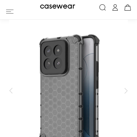
Coque Xiaomi 14 Pro Nid d'Abeille
casewear