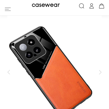
Coque Xiaomi 14 generous premium
casewear